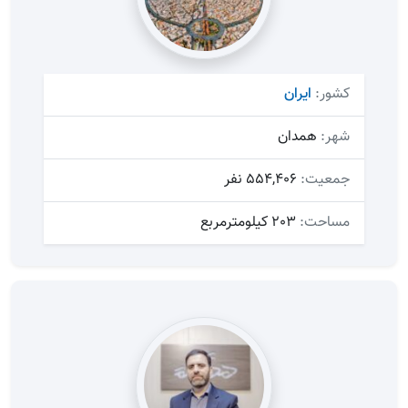
کشور:
ایران
شهر:
همدان
جمعیت:
554,406 نفر
مساحت:
203 کیلومترمربع