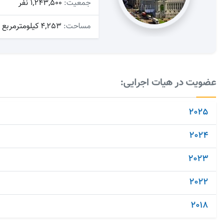
جمعیت:
1,243,500 نفر
مساحت:
4,253 کیلومترمربع
عضویت در هیات اجرایی:
2025
2024
2023
2022
2018