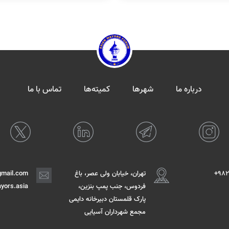
درباره ما
شهرها
کمیته‌ها
تماس با ما
982
تهران، خیابان ولی عصر، باغ
mail.com
فردوس، جنب پمپ بنزین،
yors.asia
پارک قلمستان دبیرخانه دایمی
مجمع شهرداران آسیایی