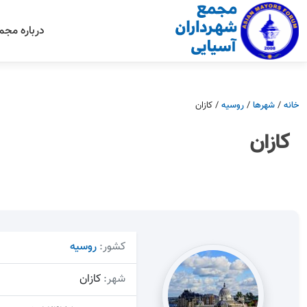
درباره مجم
خانه
/
شهرها
/
روسیه
/
کازان
کازان
کشور:
روسیه
شهر:
کازان