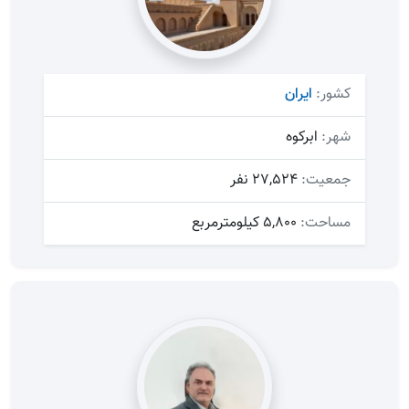
کشور:
ایران
شهر:
ابرکوه
جمعیت:
27,524 نفر
مساحت:
5,800 کیلومترمربع