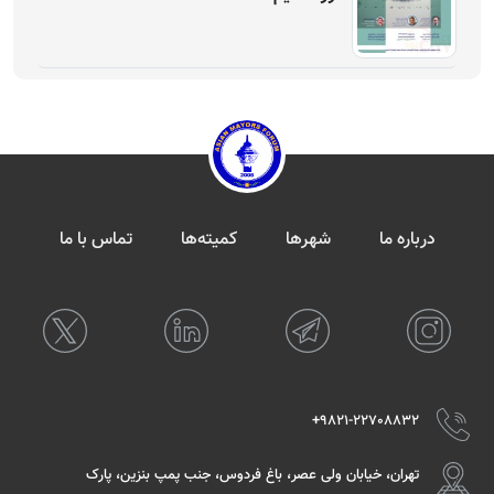
درباره ما
شهرها
کمیته‌ها
تماس با ما
9821-22708832+
تهران، خیابان ولی عصر، باغ فردوس، جنب پمپ بنزین، پارک