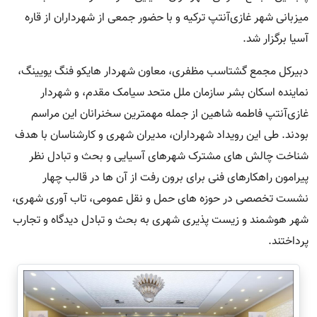
میزبانی شهر غازی‌آنتپ ترکیه و با حضور جمعی از شهرداران از قاره
آسیا برگزار شد.
دبیرکل مجمع گشتاسب مظفری، معاون شهردار هایکو فنگ یویینگ،
نماینده اسکان بشر سازمان ملل متحد سیامک مقدم، و شهردار
غازی‌آنتپ فاطمه شاهین از جمله مهمترین سخنرانان این مراسم
بودند. طی این رویداد شهرداران، مديران شهری و کارشناسان با هدف
شناخت چالش های مشترک شهرهای آسيايی و بحث و تبادل نظر
پيرامون راهکارهای فنی برای برون رفت از آن ها در قالب چهار
نشست تخصصی در حوزه های حمل و نقل عمومی، تاب آوری شهری،
شهر هوشمند و زيست پذيری شهری به بحث و تبادل ديدگاه و تجارب
پرداختند.