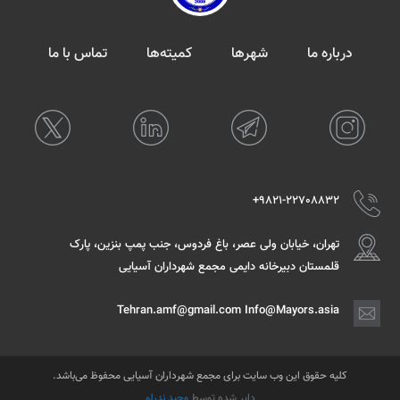
درباره ما
شهرها
کمیته‌ها
تماس با ما
9821-22708832+
تهران، خیابان ولی عصر، باغ فردوس، جنب پمپ بنزین، پارک
قلمستان دبیرخانه دایمی مجمع شهرداران آسیایی
Tehran.amf@gmail.com Info@Mayors.asia
کلیه حقوق این وب سایت برای مجمع شهرداران آسیایی محفوظ می‌باشد.
دایر شده توسط
وحید ندرلو