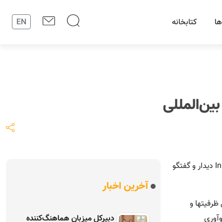
ها
کتابخانه
EN
ین‌المللی
دبیرکل مجمع شهرداران آسیایی و رئیس سازمان توسعه همكارى‌هاى علمی و فناورانه بین‌المللی درباره گسترش همکاری‌ها در چارچوب ابتکار InCity دیدار و گفتگو
آخرین اخبار
ظرفیتها و
وان «اولین چالش نوآوری
دبیرکل میزبان هماهنگ‌کننده