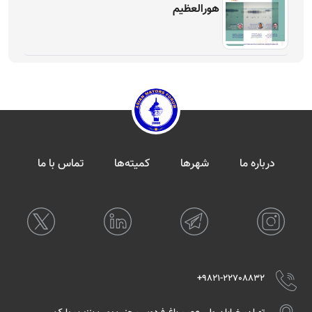
هورالعظیم
درباره ما
شهرها
کمیته‌ها
تماس با ما
9821-22708832+