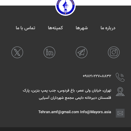
درباره ما
شهرها
کمیته‌ها
تماس با ما
9821-22708832+
تهران، خیابان ولی عصر، باغ فردوس، جنب پمپ بنزین، پارک
قلمستان دبیرخانه دایمی مجمع شهرداران آسیایی
Tehran.amf@gmail.com Info@Mayors.asia