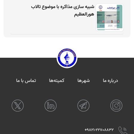
شبیه سازی مذاکره با موضوع تالاب
هورالعظیم
درباره ما
شهرها
کمیته‌ها
تماس با ما
9821-22708832+